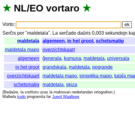
★
NL
/
EO
vortaro
★
Vorto
:
Serĉis
por
"
maldetala".
La
serĉado
daŭris
0,003
sekundojn
ka
maldetala
algemeen
,
in het groot
,
schetsmatig
maldetala mapo
overzichtskaart
algemeen
ĝenerala
,
komuna
,
maldetala
,
universala
in het groot
grandskala
,
maldetala
,
pogrande
overzichtskaart
maldetala mapo
,
sinoptika mapo
,
tutaĵa ma
schetsmatig
maldetala
,
skiza
(
Bedaŭre
,
la
vortlisto
uzas
la
malnovan
nederlandan
ortografion
.)
Malbela
kodo
programita
far
Juerd Waalboer
.