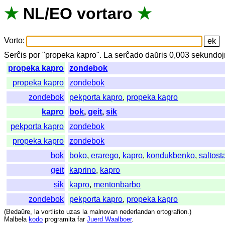
★
NL
/
EO
vortaro
★
Vorto
:
Serĉis
por
"
propeka kapro".
La
serĉado
daŭris
0,003
sekundoj
propeka kapro
zondebok
propeka kapro
zondebok
zondebok
pekporta kapro
,
propeka kapro
kapro
bok
,
geit
,
sik
pekporta kapro
zondebok
propeka kapro
zondebok
bok
boko
,
erarego
,
kapro
,
kondukbenko
,
saltost
geit
kaprino
,
kapro
sik
kapro
,
mentonbarbo
zondebok
pekporta kapro
,
propeka kapro
(
Bedaŭre
,
la
vortlisto
uzas
la
malnovan
nederlandan
ortografion
.)
Malbela
kodo
programita
far
Juerd Waalboer
.