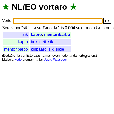
★
NL
/
EO
vortaro
★
Vorto
:
Serĉis
por
"
sik".
La
serĉado
daŭris
0,004
sekundojn
kaj
produk
sik
kapro
,
mentonbarbo
kapro
bok
,
geit
,
sik
mentonbarbo
kinbaard
,
sik
,
sikje
(
Bedaŭre
,
la
vortlisto
uzas
la
malnovan
nederlandan
ortografion
.)
Malbela
kodo
programita
far
Juerd Waalboer
.