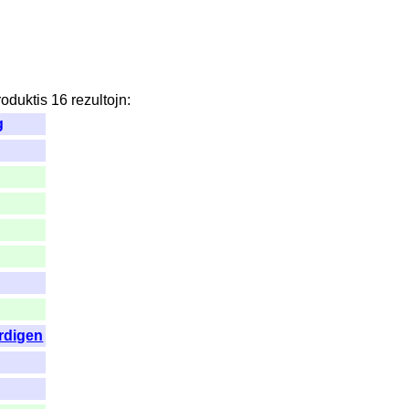
roduktis
16
rezultojn
:
g
rdigen