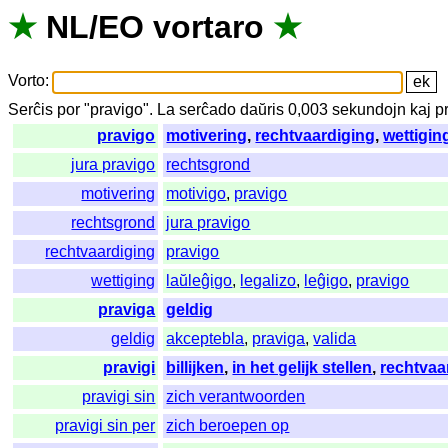
★
NL
/
EO
vortaro
★
Vorto
:
Serĉis
por
"
pravigo".
La
serĉado
daŭris
0,003
sekundojn
kaj
p
pravigo
motivering
,
rechtvaardiging
,
wettigin
jura pravigo
rechtsgrond
motivering
motivigo
,
pravigo
rechtsgrond
jura pravigo
rechtvaardiging
pravigo
wettiging
laŭleĝigo
,
legalizo
,
leĝigo
,
pravigo
praviga
geldig
geldig
akceptebla
,
praviga
,
valida
pravigi
billijken
,
in het gelijk stellen
,
rechtvaa
pravigi sin
zich verantwoorden
pravigi sin per
zich beroepen op