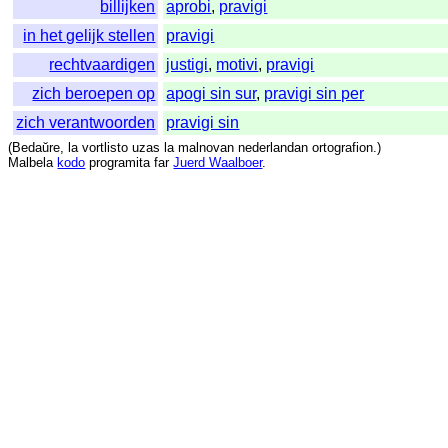
billijken
aprobi
,
pravigi
in het gelijk stellen
pravigi
rechtvaardigen
justigi
,
motivi
,
pravigi
zich beroepen op
apogi sin sur
,
pravigi sin per
zich verantwoorden
pravigi sin
(
Bedaŭre
,
la
vortlisto
uzas
la
malnovan
nederlandan
ortografion
.)
Malbela
kodo
programita
far
Juerd Waalboer
.