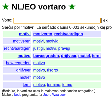
★
NL
/
EO
vortaro
★
Vorto
:
Serĉis
por
"
motivi".
La
serĉado
daŭris
0,003
sekundojn
kaj
pro
motivi
motiveren
,
rechtvaardigen
motiveren
motivi
,
motivigi
rechtvaardigen
justigi
,
motivi
,
pravigi
motivo
beweegreden
,
drijfveer
,
motief
,
term
beweegreden
motivo
drijfveer
motivo
,
risorto
motief
motivo
term
motivo
,
termino
,
termo
(
Bedaŭre
,
la
vortlisto
uzas
la
malnovan
nederlandan
ortografion
.)
Malbela
kodo
programita
far
Juerd Waalboer
.