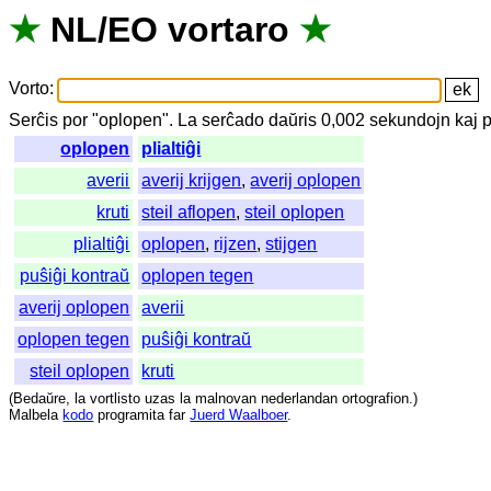
★
NL
/
EO
vortaro
★
Vorto
:
Serĉis
por
"
oplopen".
La
serĉado
daŭris
0,002
sekundojn
kaj
p
oplopen
plialtiĝi
averii
averij krijgen
,
averij oplopen
kruti
steil aflopen
,
steil oplopen
plialtiĝi
oplopen
,
rijzen
,
stijgen
puŝiĝi kontraŭ
oplopen tegen
averij oplopen
averii
oplopen tegen
puŝiĝi kontraŭ
steil oplopen
kruti
(
Bedaŭre
,
la
vortlisto
uzas
la
malnovan
nederlandan
ortografion
.)
Malbela
kodo
programita
far
Juerd Waalboer
.