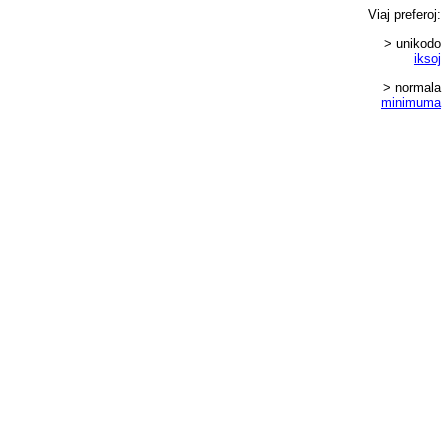
Viaj
preferoj
:
> unikodo
iksoj
> normala
minimuma