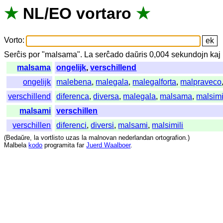
★
NL
/
EO
vortaro
★
Vorto
:
Serĉis
por
"
malsama".
La
serĉado
daŭris
0,004
sekundojn
kaj
malsama
ongelijk
,
verschillend
ongelijk
malebena
,
malegala
,
malegalforta
,
malpraveco
verschillend
diferenca
,
diversa
,
malegala
,
malsama
,
malsimi
malsami
verschillen
verschillen
diferenci
,
diversi
,
malsami
,
malsimili
(
Bedaŭre
,
la
vortlisto
uzas
la
malnovan
nederlandan
ortografion
.)
Malbela
kodo
programita
far
Juerd Waalboer
.