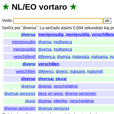
★
NL
/
EO
vortaro
★
Vorto
:
Serĉis
por
"
diversa".
La
serĉado
daŭris
0,004
sekundojn
kaj
p
diversa
menigvoudig
,
menigvuldig
,
verschillen
menigvoudig
diversa
,
multspeca
menigvuldig
diversa
,
multspeca
verschillend
diferenca
,
diversa
,
malegala
,
malsama
,
ma
diversi
verschillen
verschillen
diferenci
,
diversi
,
malsami
,
malsimili
diverse
diversaj
,
pluraj
diversaj
diverse
,
verscheidene
diversaj personoj
deze en gene
,
diverse personen
pluraj
diverse
,
ettelijke
,
verscheidene
diverse personen
diversaj personoj