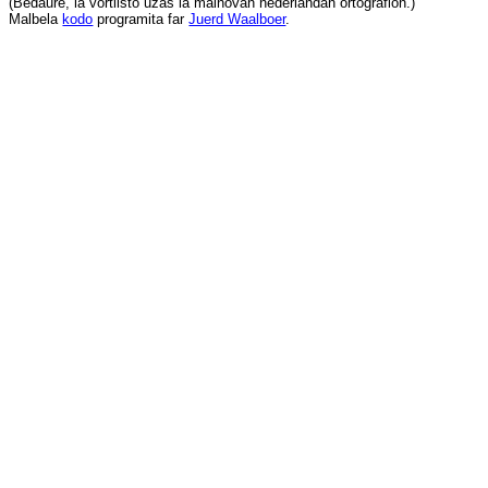
(
Bedaŭre
,
la
vortlisto
uzas
la
malnovan
nederlandan
ortografion
.)
Malbela
kodo
programita
far
Juerd Waalboer
.