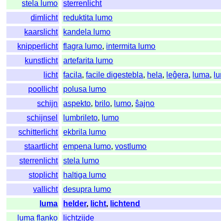
stela lumo
sterrenlicht
dimlicht
reduktita lumo
kaarslicht
kandela lumo
knipperlicht
flagra lumo
,
intermita lumo
kunstlicht
artefarita lumo
licht
facila
,
facile digestebla
,
hela
,
leĝera
,
luma
,
l
poollicht
polusa lumo
schijn
aspekto
,
brilo
,
lumo
,
ŝajno
schijnsel
lumbrileto
,
lumo
schitterlicht
ekbrila lumo
staartlicht
empena lumo
,
vostlumo
sterrenlicht
stela lumo
stoplicht
haltiga lumo
vallicht
desupra lumo
luma
helder
,
licht
,
lichtend
luma flanko
lichtzijde