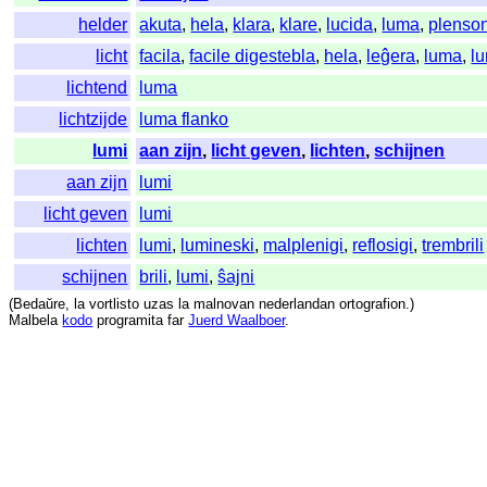
helder
akuta
,
hela
,
klara
,
klare
,
lucida
,
luma
,
plenso
licht
facila
,
facile digestebla
,
hela
,
leĝera
,
luma
,
l
lichtend
luma
lichtzijde
luma flanko
lumi
aan zijn
,
licht geven
,
lichten
,
schijnen
aan zijn
lumi
licht geven
lumi
lichten
lumi
,
lumineski
,
malplenigi
,
reflosigi
,
trembrili
schijnen
brili
,
lumi
,
ŝajni
(
Bedaŭre
,
la
vortlisto
uzas
la
malnovan
nederlandan
ortografion
.)
Malbela
kodo
programita
far
Juerd Waalboer
.