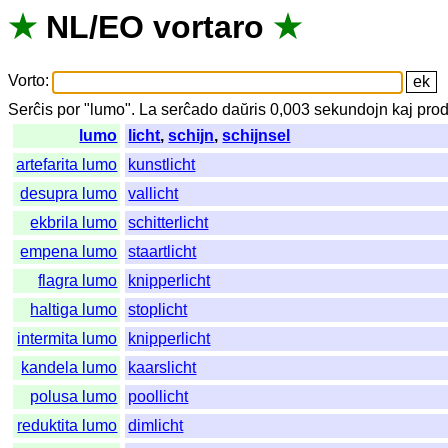
★
NL
/
EO
vortaro
★
Vorto
:
Serĉis
por
"
lumo".
La
serĉado
daŭris
0,003
sekundojn
kaj
prod
lumo
licht
,
schijn
,
schijnsel
artefarita lumo
kunstlicht
desupra lumo
vallicht
ekbrila lumo
schitterlicht
empena lumo
staartlicht
flagra lumo
knipperlicht
haltiga lumo
stoplicht
intermita lumo
knipperlicht
kandela lumo
kaarslicht
polusa lumo
poollicht
reduktita lumo
dimlicht