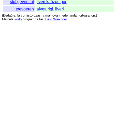
stof geven tot
liveri kaŭzon por
toevoeren
alveturigi
,
liveri
(
Bedaŭre
,
la
vortlisto
uzas
la
malnovan
nederlandan
ortografion
.)
Malbela
kodo
programita
far
Juerd Waalboer
.