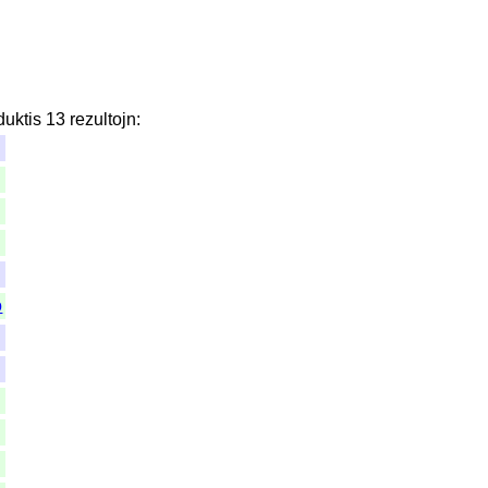
duktis
13
rezultojn
:
o