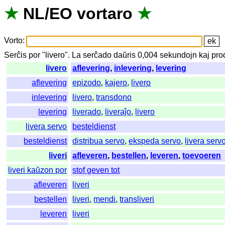
★
NL
/
EO
vortaro
★
Vorto
:
Serĉis
por
"
livero".
La
serĉado
daŭris
0,004
sekundojn
kaj
pro
livero
aflevering
,
inlevering
,
levering
aflevering
epizodo
,
kajero
,
livero
inlevering
livero
,
transdono
levering
liverado
,
liveraĵo
,
livero
livera servo
besteldienst
besteldienst
distribua servo
,
ekspeda servo
,
livera serv
liveri
afleveren
,
bestellen
,
leveren
,
toevoeren
liveri kaŭzon por
stof geven tot
afleveren
liveri
bestellen
liveri
,
mendi
,
transliveri
leveren
liveri