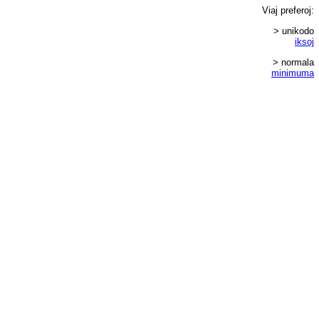
Viaj
preferoj
:
> unikodo
iksoj
> normala
minimuma