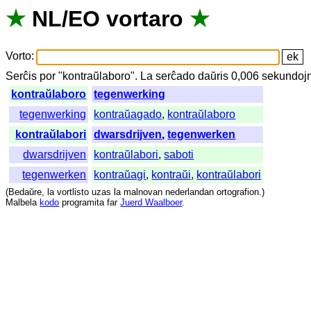
★
NL
/
EO
vortaro
★
Vorto
:
Serĉis
por
"
kontraŭlaboro".
La
serĉado
daŭris
0,006
sekundoj
kontraŭlaboro
tegenwerking
tegenwerking
kontraŭagado
,
kontraŭlaboro
kontraŭlabori
dwarsdrijven
,
tegenwerken
dwarsdrijven
kontraŭlabori
,
saboti
tegenwerken
kontraŭagi
,
kontraŭi
,
kontraŭlabori
(
Bedaŭre
,
la
vortlisto
uzas
la
malnovan
nederlandan
ortografion
.)
Malbela
kodo
programita
far
Juerd Waalboer
.