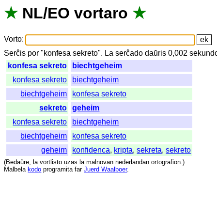
★
NL
/
EO
vortaro
★
Vorto
:
Serĉis
por
"
konfesa sekreto".
La
serĉado
daŭris
0,002
sekund
konfesa sekreto
biechtgeheim
konfesa sekreto
biechtgeheim
biechtgeheim
konfesa sekreto
sekreto
geheim
konfesa sekreto
biechtgeheim
biechtgeheim
konfesa sekreto
geheim
konfidenca
,
kripta
,
sekreta
,
sekreto
(
Bedaŭre
,
la
vortlisto
uzas
la
malnovan
nederlandan
ortografion
.)
Malbela
kodo
programita
far
Juerd Waalboer
.