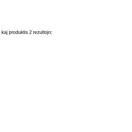
n
kaj
produktis
2
rezultojn
: