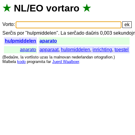
★
NL
/
EO
vortaro
★
Vorto
:
Serĉis
por
"
hulpmiddelen".
La
serĉado
daŭris
0,003
sekundoj
hulpmiddelen
aparato
aparato
apparaat
,
hulpmiddelen
,
inrichting
,
toestel
(
Bedaŭre
,
la
vortlisto
uzas
la
malnovan
nederlandan
ortografion
.)
Malbela
kodo
programita
far
Juerd Waalboer
.