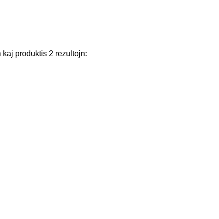
n
kaj
produktis
2
rezultojn
: