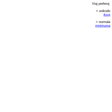
Viaj
preferoj
:
> unikodo
iksoj
> normala
minimuma