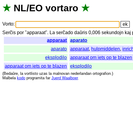
★
NL
/
EO
vortaro
★
Vorto
:
Serĉis
por
"
apparaat".
La
serĉado
daŭris
0,006
sekundojn
kaj
apparaat
aparato
aparato
apparaat
,
hulpmiddelen
,
inric
eksplodilo
apparaat om iets op te blazen
apparaat om iets op te blazen
eksplodilo
(
Bedaŭre
,
la
vortlisto
uzas
la
malnovan
nederlandan
ortografion
.)
Malbela
kodo
programita
far
Juerd Waalboer
.