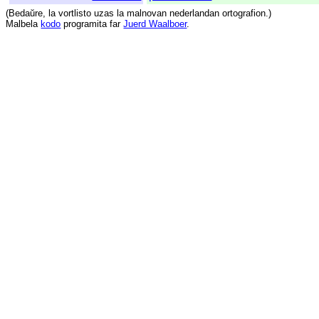
(
Bedaŭre
,
la
vortlisto
uzas
la
malnovan
nederlandan
ortografion
.)
Malbela
kodo
programita
far
Juerd Waalboer
.