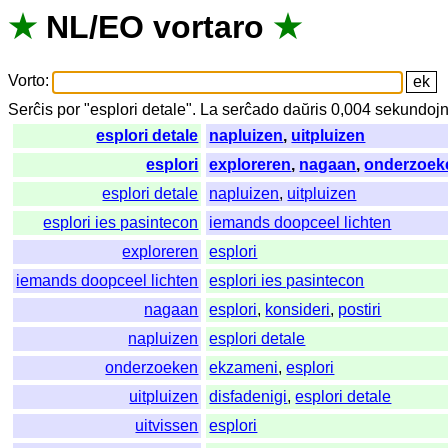
★
NL
/
EO
vortaro
★
Vorto
:
Serĉis
por
"
esplori detale".
La
serĉado
daŭris
0,004
sekundoj
esplori detale
napluizen
,
uitpluizen
esplori
exploreren
,
nagaan
,
onderzoek
esplori detale
napluizen
,
uitpluizen
esplori ies pasintecon
iemands doopceel lichten
exploreren
esplori
iemands doopceel lichten
esplori ies pasintecon
nagaan
esplori
,
konsideri
,
postiri
napluizen
esplori detale
onderzoeken
ekzameni
,
esplori
uitpluizen
disfadenigi
,
esplori detale
uitvissen
esplori