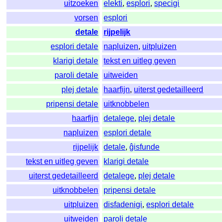
uitzoeken
elekti
,
esplori
,
specigi
vorsen
esplori
detale
rijpelijk
esplori detale
napluizen
,
uitpluizen
klarigi detale
tekst en uitleg geven
paroli detale
uitweiden
plej detale
haarfijn
,
uiterst gedetailleerd
pripensi detale
uitknobbelen
haarfijn
detalege
,
plej detale
napluizen
esplori detale
rijpelijk
detale
,
ĝisfunde
tekst en uitleg geven
klarigi detale
uiterst gedetailleerd
detalege
,
plej detale
uitknobbelen
pripensi detale
uitpluizen
disfadenigi
,
esplori detale
uitweiden
paroli detale