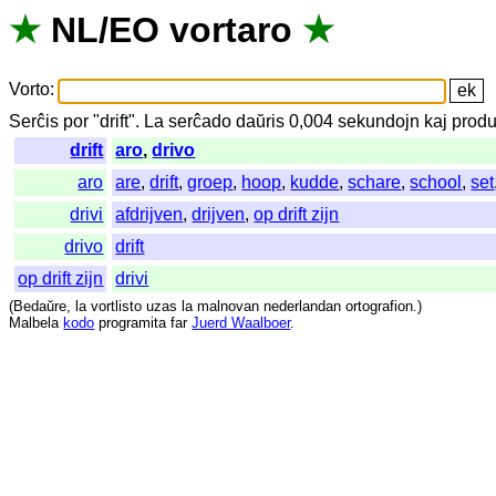
★
NL
/
EO
vortaro
★
Vorto
:
Serĉis
por
"
drift".
La
serĉado
daŭris
0,004
sekundojn
kaj
produ
drift
aro
,
drivo
aro
are
,
drift
,
groep
,
hoop
,
kudde
,
schare
,
school
,
set
drivi
afdrijven
,
drijven
,
op drift zijn
drivo
drift
op drift zijn
drivi
(
Bedaŭre
,
la
vortlisto
uzas
la
malnovan
nederlandan
ortografion
.)
Malbela
kodo
programita
far
Juerd Waalboer
.