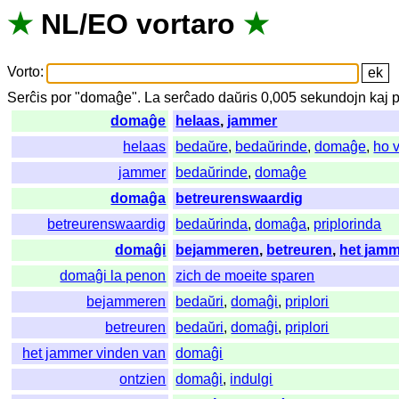
★
NL
/
EO
vortaro
★
Vorto
:
Serĉis
por
"
domaĝe".
La
serĉado
daŭris
0,005
sekundojn
kaj
p
domaĝe
helaas
,
jammer
helaas
bedaŭre
,
bedaŭrinde
,
domaĝe
,
ho 
jammer
bedaŭrinde
,
domaĝe
domaĝa
betreurenswaardig
betreurenswaardig
bedaŭrinda
,
domaĝa
,
priplorinda
domaĝi
bejammeren
,
betreuren
,
het jamm
domaĝi la penon
zich de moeite sparen
bejammeren
bedaŭri
,
domaĝi
,
priplori
betreuren
bedaŭri
,
domaĝi
,
priplori
het jammer vinden van
domaĝi
ontzien
domaĝi
,
indulgi