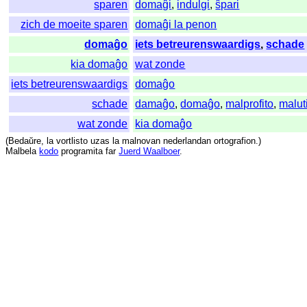
sparen
domaĝi
,
indulgi
,
ŝpari
zich de moeite sparen
domaĝi la penon
domaĝo
iets betreurenswaardigs
,
schade
kia domaĝo
wat zonde
iets betreurenswaardigs
domaĝo
schade
damaĝo
,
domaĝo
,
malprofito
,
malut
wat zonde
kia domaĝo
(
Bedaŭre
,
la
vortlisto
uzas
la
malnovan
nederlandan
ortografion
.)
Malbela
kodo
programita
far
Juerd Waalboer
.