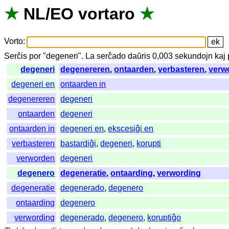
★
NL
/
EO
vortaro
★
Vorto
:
Serĉis
por
"
degeneri".
La
serĉado
daŭris
0,003
sekundojn
kaj
degeneri
degenereren
,
ontaarden
,
verbasteren
,
verw
degeneri en
ontaarden in
degenereren
degeneri
ontaarden
degeneri
ontaarden in
degeneri en
,
ekscesiĝi en
verbasteren
bastardiĝi
,
degeneri
,
korupti
verworden
degeneri
degenero
degeneratie
,
ontaarding
,
verwording
degeneratie
degenerado
,
degenero
ontaarding
degenero
verwording
degenerado
,
degenero
,
koruptiĝo