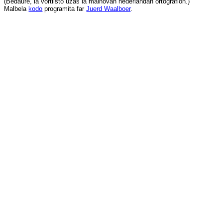
(
Bedaŭre
,
la
vortlisto
uzas
la
malnovan
nederlandan
ortografion
.)
Malbela
kodo
programita
far
Juerd Waalboer
.