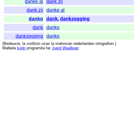
danke al
dank zij
dank zij
danke al
danko
dank
,
dankzegging
dank
danko
dankzegging
danko
(
Bedauxre
,
la
vortlisto
uzas
la
malnovan
nederlandan
ortografion
.)
Malbela
kodo
programita
far
Juerd Waalboer
.