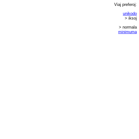
Viaj
preferoj
:
unikodo
> iksoj
> normala
minimuma