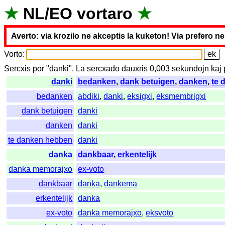
★
NL
/
EO
vortaro
★
Averto: via krozilo ne akceptis la kuketon! Via prefero n
Vorto
:
Sercxis
por
"
danki".
La
sercxado
dauxris
0,003
sekundojn
kaj
danki
bedanken
,
dank betuigen
,
danken
,
te 
bedanken
abdiki
,
danki
,
eksigxi
,
eksmembrigxi
dank betuigen
danki
danken
danki
te danken hebben
danki
danka
dankbaar
,
erkentelijk
danka memorajxo
ex-voto
dankbaar
danka
,
dankema
erkentelijk
danka
ex-voto
danka memorajxo
,
eksvoto