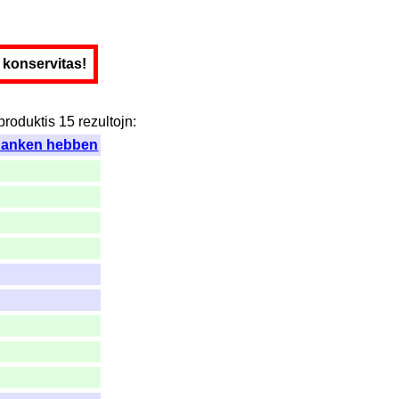
e konservitas!
produktis
15
rezultojn
:
danken hebben