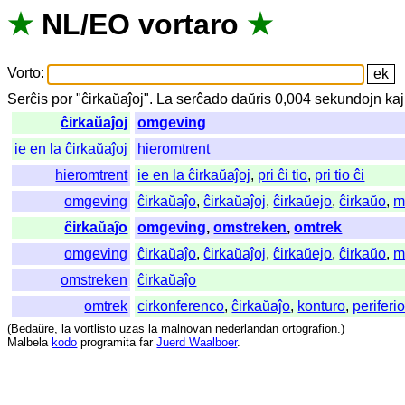
★
NL
/
EO
vortaro
★
Vorto
:
Serĉis
por
"
ĉirkaŭaĵoj".
La
serĉado
daŭris
0,004
sekundojn
kaj
ĉirkaŭaĵoj
omgeving
ie en la ĉirkaŭaĵoj
hieromtrent
hieromtrent
ie en la ĉirkaŭaĵoj
,
pri ĉi tio
,
pri tio ĉi
omgeving
ĉirkaŭaĵo
,
ĉirkaŭaĵoj
,
ĉirkaŭejo
,
ĉirkaŭo
,
m
ĉirkaŭaĵo
omgeving
,
omstreken
,
omtrek
omgeving
ĉirkaŭaĵo
,
ĉirkaŭaĵoj
,
ĉirkaŭejo
,
ĉirkaŭo
,
m
omstreken
ĉirkaŭaĵo
omtrek
cirkonferenco
,
ĉirkaŭaĵo
,
konturo
,
periferi
(
Bedaŭre
,
la
vortlisto
uzas
la
malnovan
nederlandan
ortografion
.)
Malbela
kodo
programita
far
Juerd Waalboer
.