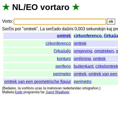
★
NL
/
EO
vortaro
★
Vorto
:
Serĉis
por
"
omtrek".
La
serĉado
daŭris
0,003
sekundojn
kaj
pr
omtrek
cirkonferenco
,
ĉirkaŭ
cirkonferenco
omtrek
ĉirkaŭaĵo
omgeving
,
omstreken
,
konturo
omlijning
,
omtrek
periferio
buitenkant
,
cirkelomtre
perimetro
omtrek
,
omtrek van een
omtrek van een geometrische figuur
perimetro
(
Bedaŭre
,
la
vortlisto
uzas
la
malnovan
nederlandan
ortografion
.)
Malbela
kodo
programita
far
Juerd Waalboer
.