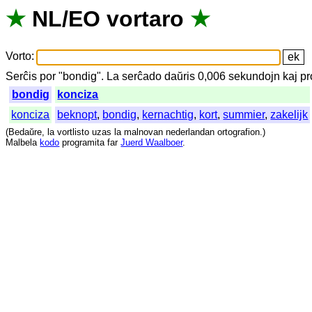
★
NL
/
EO
vortaro
★
Vorto
:
Serĉis
por
"
bondig".
La
serĉado
daŭris
0,006
sekundojn
kaj
pr
bondig
konciza
konciza
beknopt
,
bondig
,
kernachtig
,
kort
,
summier
,
zakelijk
(
Bedaŭre
,
la
vortlisto
uzas
la
malnovan
nederlandan
ortografion
.)
Malbela
kodo
programita
far
Juerd Waalboer
.