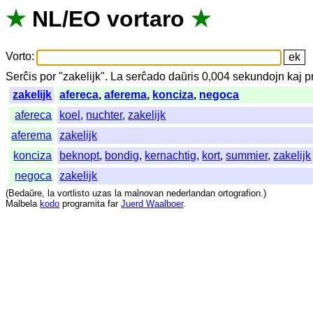
★
NL
/
EO
vortaro
★
Vorto
:
Serĉis
por
"
zakelijk".
La
serĉado
daŭris
0,004
sekundojn
kaj
p
zakelijk
afereca
,
aferema
,
konciza
,
negoca
afereca
koel
,
nuchter
,
zakelijk
aferema
zakelijk
konciza
beknopt
,
bondig
,
kernachtig
,
kort
,
summier
,
zakelijk
negoca
zakelijk
(
Bedaŭre
,
la
vortlisto
uzas
la
malnovan
nederlandan
ortografion
.)
Malbela
kodo
programita
far
Juerd Waalboer
.