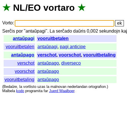
★
NL
/
EO
vortaro
★
Vorto
:
Serĉis
por
"
antaŭpagi".
La
serĉado
daŭris
0,002
sekundojn
ka
antaŭpagi
vooruitbetalen
vooruitbetalen
antaŭpagi
,
pagi anticipe
antaŭpago
verschot
,
voorschot
,
vooruitbetaling
verschot
antaŭpago
,
diverseco
voorschot
antaŭpago
vooruitbetaling
antaŭpago
(
Bedaŭre
,
la
vortlisto
uzas
la
malnovan
nederlandan
ortografion
.)
Malbela
kodo
programita
far
Juerd Waalboer
.