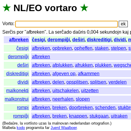
★
NL
/
EO
vortaro
★
Vorto
:
Serĉis
por
"
afbreken".
La
serĉado
daŭris
0,004
sekundojn
kaj
afbreken
ĉesigi
,
derompiĝi
,
deŝiri
,
diskreditigi
,
dividi
,
m
ĉesigi
afbreken
,
opbreken
,
opheffen
,
staken
,
stelpen
,
s
derompiĝi
afbreken
deŝiri
afbreken
,
afplukken
,
afrukken
,
plukken
,
wegsch
diskreditigi
afbreken
,
afgeven op
,
afkammen
dividi
afbreken
,
delen
,
opsplitsen
,
splitsen
,
verdelen
malkonekti
afbreken
,
uitschakelen
,
uitzetten
malkonstrui
afbreken
,
neerhalen
,
slopen
rompi
afbreken
,
breken
,
doorbreken
,
schenden
,
stukb
rompiĝi
afbreken
,
breken
,
knappen
,
stukgaan
,
uitraken
(
Bedaŭre
,
la
vortlisto
uzas
la
malnovan
nederlandan
ortografion
.)
Malbela
kodo
programita
far
Juerd Waalboer
.