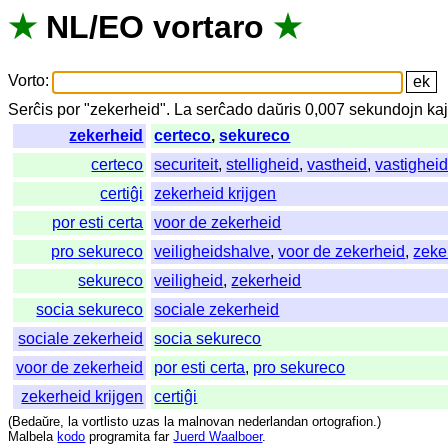
★
NL
/
EO
vortaro
★
Vorto
:
Serĉis
por
"
zekerheid".
La
serĉado
daŭris
0,007
sekundojn
ka
zekerheid
certeco
,
sekureco
certeco
securiteit
,
stelligheid
,
vastheid
,
vastighei
certiĝi
zekerheid krijgen
por esti certa
voor de zekerheid
pro sekureco
veiligheidshalve
,
voor de zekerheid
,
zeke
sekureco
veiligheid
,
zekerheid
socia sekureco
sociale zekerheid
sociale zekerheid
socia sekureco
voor de zekerheid
por esti certa
,
pro sekureco
zekerheid krijgen
certiĝi
(
Bedaŭre
,
la
vortlisto
uzas
la
malnovan
nederlandan
ortografion
.)
Malbela
kodo
programita
far
Juerd Waalboer
.