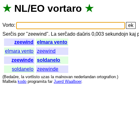
★
NL
/
EO
vortaro
★
Vorto
:
Serĉis
por
"
zeewind".
La
serĉado
daŭris
0,003
sekundojn
kaj
zeewind
elmara vento
elmara vento
zeewind
zeewinde
soldanelo
soldanelo
zeewinde
(
Bedaŭre
,
la
vortlisto
uzas
la
malnovan
nederlandan
ortografion
.)
Malbela
kodo
programita
far
Juerd Waalboer
.