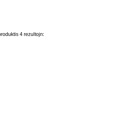
produktis
4
rezultojn
: