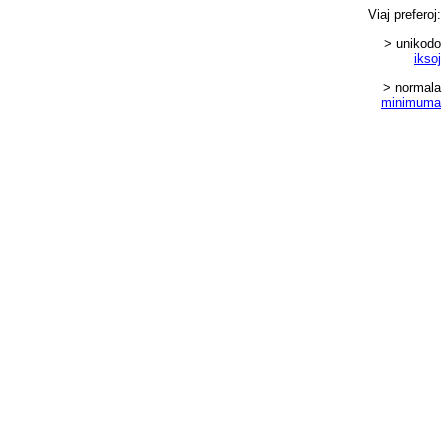
Viaj
preferoj
:
> unikodo
iksoj
> normala
minimuma