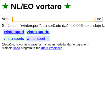
★
NL
/
EO
vortaro
★
Vorto
:
Serĉis
por
"
wintersport".
La
serĉado
daŭris
0,006
sekundojn
k
wintersport
vintra sporto
vintra sporto
wintersport
(
Bedaŭre
,
la
vortlisto
uzas
la
malnovan
nederlandan
ortografion
.)
Malbela
kodo
programita
far
Juerd Waalboer
.