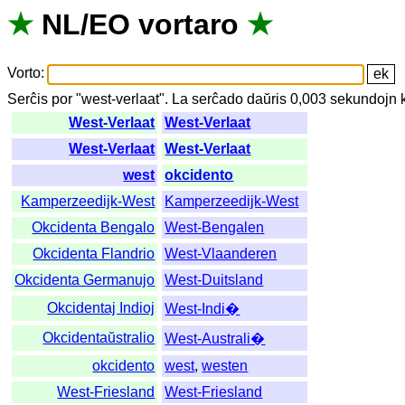
★
NL
/
EO
vortaro
★
Vorto
:
Serĉis
por
"
west-verlaat".
La
serĉado
daŭris
0,003
sekundojn
West-Verlaat
West-Verlaat
West-Verlaat
West-Verlaat
west
okcidento
Kamperzeedijk-West
Kamperzeedijk-West
Okcidenta Bengalo
West-Bengalen
Okcidenta Flandrio
West-Vlaanderen
Okcidenta Germanujo
West-Duitsland
Okcidentaj Indioj
West-Indi�
Okcidentaŭstralio
West-Australi�
okcidento
west
,
westen
West-Friesland
West-Friesland