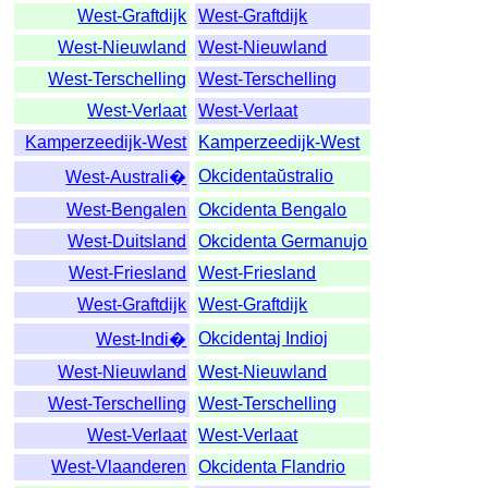
West-Graftdijk
West-Graftdijk
West-Nieuwland
West-Nieuwland
West-Terschelling
West-Terschelling
West-Verlaat
West-Verlaat
Kamperzeedijk-West
Kamperzeedijk-West
Okcidentaŭstralio
West-Australi�
West-Bengalen
Okcidenta Bengalo
West-Duitsland
Okcidenta Germanujo
West-Friesland
West-Friesland
West-Graftdijk
West-Graftdijk
Okcidentaj Indioj
West-Indi�
West-Nieuwland
West-Nieuwland
West-Terschelling
West-Terschelling
West-Verlaat
West-Verlaat
West-Vlaanderen
Okcidenta Flandrio