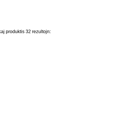
kaj
produktis
32
rezultojn
: