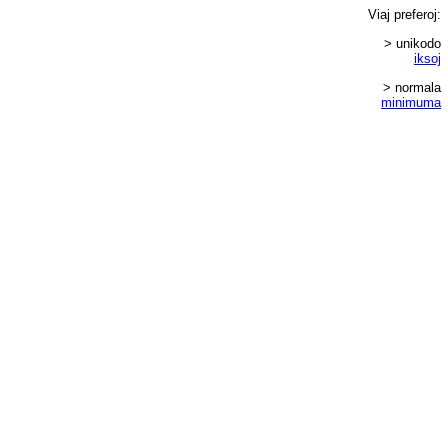
Viaj
preferoj
:
> unikodo
iksoj
> normala
minimuma