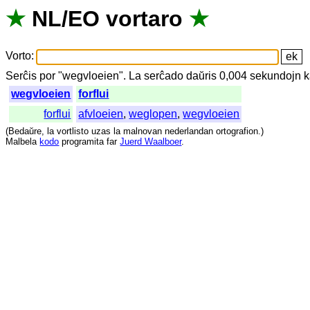
★
NL
/
EO
vortaro
★
Vorto
:
Serĉis
por
"
wegvloeien".
La
serĉado
daŭris
0,004
sekundojn
k
wegvloeien
forflui
forflui
afvloeien
,
weglopen
,
wegvloeien
(
Bedaŭre
,
la
vortlisto
uzas
la
malnovan
nederlandan
ortografion
.)
Malbela
kodo
programita
far
Juerd Waalboer
.