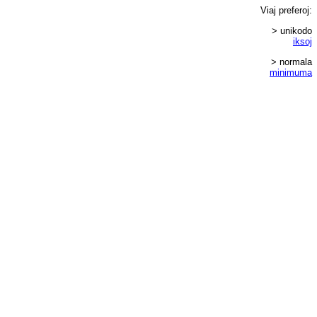
Viaj
preferoj
:
> unikodo
iksoj
> normala
minimuma