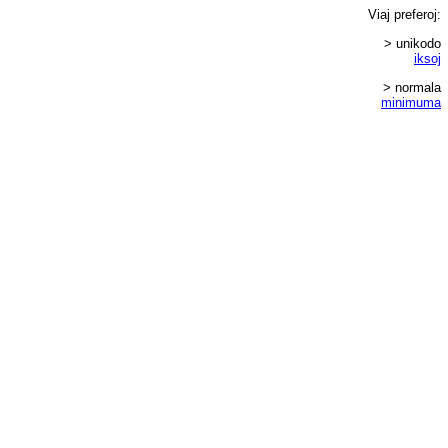
Viaj
preferoj
:
> unikodo
iksoj
> normala
minimuma