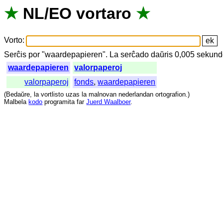
★
NL
/
EO
vortaro
★
Vorto
:
Serĉis
por
"
waardepapieren".
La
serĉado
daŭris
0,005
sekund
waardepapieren
valorpaperoj
valorpaperoj
fonds
,
waardepapieren
(
Bedaŭre
,
la
vortlisto
uzas
la
malnovan
nederlandan
ortografion
.)
Malbela
kodo
programita
far
Juerd Waalboer
.