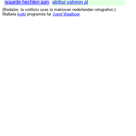
waarde hechten aan
atribui valoron al
(
Bedaŭre
,
la
vortlisto
uzas
la
malnovan
nederlandan
ortografion
.)
Malbela
kodo
programita
far
Juerd Waalboer
.