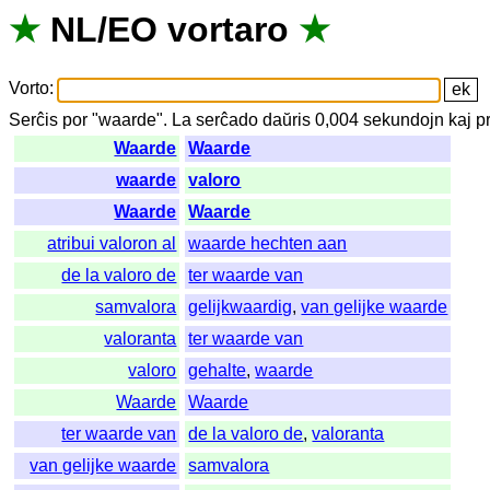
★
NL
/
EO
vortaro
★
Vorto
:
Serĉis
por
"
waarde".
La
serĉado
daŭris
0,004
sekundojn
kaj
p
Waarde
Waarde
waarde
valoro
Waarde
Waarde
atribui valoron al
waarde hechten aan
de la valoro de
ter waarde van
samvalora
gelijkwaardig
,
van gelijke waarde
valoranta
ter waarde van
valoro
gehalte
,
waarde
Waarde
Waarde
ter waarde van
de la valoro de
,
valoranta
van gelijke waarde
samvalora