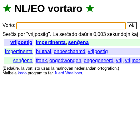
★
NL
/
EO
vortaro
★
Vorto
:
Serĉis
por
"
vrijpostig".
La
serĉado
daŭris
0,003
sekundojn
kaj
vrijpostig
impertinenta
,
senĝena
impertinenta
brutaal
,
onbeschaamd
,
vrijpostig
senĝena
frank
,
ongedwongen
,
ongegeneerd
,
vrij
,
vrijmo
(
Bedaŭre
,
la
vortlisto
uzas
la
malnovan
nederlandan
ortografion
.)
Malbela
kodo
programita
far
Juerd Waalboer
.