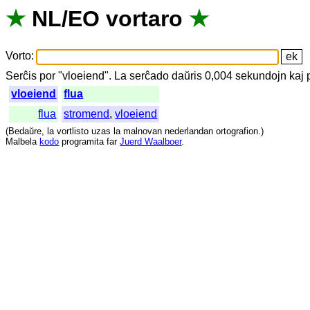
★
NL
/
EO
vortaro
★
Vorto
:
Serĉis
por
"
vloeiend".
La
serĉado
daŭris
0,004
sekundojn
kaj
vloeiend
flua
flua
stromend
,
vloeiend
(
Bedaŭre
,
la
vortlisto
uzas
la
malnovan
nederlandan
ortografion
.)
Malbela
kodo
programita
far
Juerd Waalboer
.