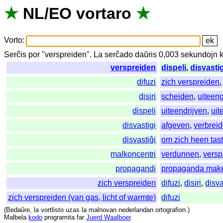
★
NL
/
EO
vortaro
★
Vorto
:
Serĉis
por
"
verspreiden".
La
serĉado
daŭris
0,003
sekundojn
verspreiden
dispeli
,
disvasti
difuzi
zich verspreiden
disiri
scheiden
,
uiteen
dispeli
uiteendrijven
,
uit
disvastigi
afgeven
,
verbrei
disvastiĝi
om zich heen tas
malkoncentri
verdunnen
,
versp
propagandi
propaganda make
zich verspreiden
difuzi
,
disiri
,
disva
zich verspreiden (van gas, licht of warmte)
difuzi
(
Bedaŭre
,
la
vortlisto
uzas
la
malnovan
nederlandan
ortografion
.)
Malbela
kodo
programita
far
Juerd Waalboer
.