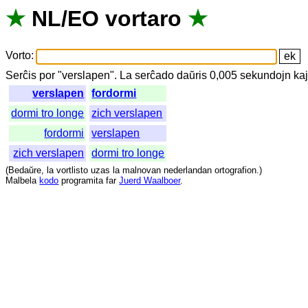
★
NL
/
EO
vortaro
★
Vorto
:
Serĉis
por
"
verslapen".
La
serĉado
daŭris
0,005
sekundojn
ka
verslapen
fordormi
dormi tro longe
zich verslapen
fordormi
verslapen
zich verslapen
dormi tro longe
(
Bedaŭre
,
la
vortlisto
uzas
la
malnovan
nederlandan
ortografion
.)
Malbela
kodo
programita
far
Juerd Waalboer
.