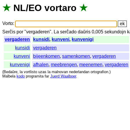
★
NL
/
EO
vortaro
★
Vorto
:
Serĉis
por
"
vergaderen".
La
serĉado
daŭris
0,005
sekundojn
k
vergaderen
kunsidi
,
kunveni
,
kunvenigi
kunsidi
vergaderen
kunveni
bijeenkomen
,
samenkomen
,
vergaderen
kunvenigi
afhalen
,
meebrengen
,
meenemen
,
vergaderen
(
Bedaŭre
,
la
vortlisto
uzas
la
malnovan
nederlandan
ortografion
.)
Malbela
kodo
programita
far
Juerd Waalboer
.