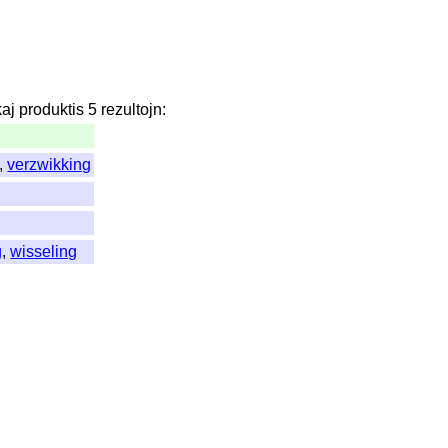
kaj
produktis
5
rezultojn
:
,
verzwikking
g
,
wisseling