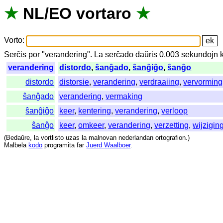
★
NL
/
EO
vortaro
★
Vorto
:
Serĉis
por
"
verandering".
La
serĉado
daŭris
0,003
sekundojn
verandering
distordo
,
ŝanĝado
,
ŝanĝiĝo
,
ŝanĝo
distordo
distorsie
,
verandering
,
verdraaiing
,
vervorming
ŝanĝado
verandering
,
vermaking
ŝanĝiĝo
keer
,
kentering
,
verandering
,
verloop
ŝanĝo
keer
,
omkeer
,
verandering
,
verzetting
,
wijzigin
(
Bedaŭre
,
la
vortlisto
uzas
la
malnovan
nederlandan
ortografion
.)
Malbela
kodo
programita
far
Juerd Waalboer
.