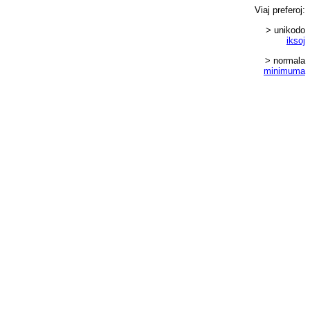
Viaj
preferoj
:
> unikodo
iksoj
> normala
minimuma