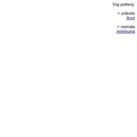
Viaj
preferoj
:
> unikodo
iksoj
> normala
minimuma