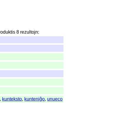
roduktis
8
rezultojn
:
,
kunteksto
,
kunteniĝo
,
unueco