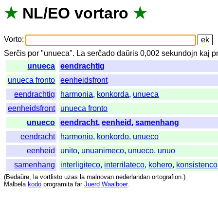
★
NL
/
EO
vortaro
★
Vorto
:
Serĉis
por
"
unueca".
La
serĉado
daŭris
0,002
sekundojn
kaj
p
unueca
eendrachtig
unueca fronto
eenheidsfront
eendrachtig
harmonia
,
konkorda
,
unueca
eenheidsfront
unueca fronto
unueco
eendracht
,
eenheid
,
samenhang
eendracht
harmonio
,
konkordo
,
unueco
eenheid
unito
,
unuanimeco
,
unueco
,
unuo
samenhang
interligiteco
,
interrilateco
,
kohero
,
konsistenco
(
Bedaŭre
,
la
vortlisto
uzas
la
malnovan
nederlandan
ortografion
.)
Malbela
kodo
programita
far
Juerd Waalboer
.