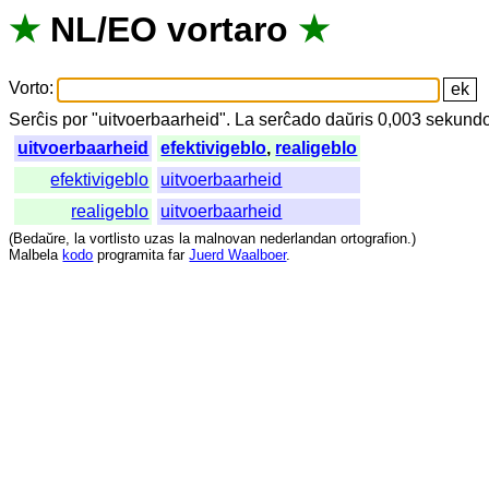
★
NL
/
EO
vortaro
★
Vorto
:
Serĉis
por
"
uitvoerbaarheid".
La
serĉado
daŭris
0,003
sekund
uitvoerbaarheid
efektivigeblo
,
realigeblo
efektivigeblo
uitvoerbaarheid
realigeblo
uitvoerbaarheid
(
Bedaŭre
,
la
vortlisto
uzas
la
malnovan
nederlandan
ortografion
.)
Malbela
kodo
programita
far
Juerd Waalboer
.