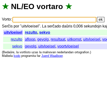
★
NL
/
EO
vortaro
★
Vorto
:
Serĉis
por
"
uitvloeisel".
La
serĉado
daŭris
0,006
sekundojn
ka
uitvloeisel
rezulto
,
sekvo
rezulto
afloop
,
gevolg
,
resultaat
,
uitkomst
,
uitvloeisel
,
vo
sekvo
gevolg
,
uitvloeisel
,
voortvloeisel
(
Bedaŭre
,
la
vortlisto
uzas
la
malnovan
nederlandan
ortografion
.)
Malbela
kodo
programita
far
Juerd Waalboer
.