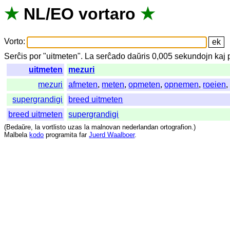
★
NL
/
EO
vortaro
★
Vorto
:
Serĉis
por
"
uitmeten".
La
serĉado
daŭris
0,005
sekundojn
kaj
uitmeten
mezuri
mezuri
afmeten
,
meten
,
opmeten
,
opnemen
,
roeien
supergrandigi
breed uitmeten
breed uitmeten
supergrandigi
(
Bedaŭre
,
la
vortlisto
uzas
la
malnovan
nederlandan
ortografion
.)
Malbela
kodo
programita
far
Juerd Waalboer
.