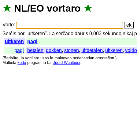
★
NL
/
EO
vortaro
★
Vorto
:
Serĉis
por
"
uitkeren".
La
serĉado
daŭris
0,003
sekundojn
kaj
p
uitkeren
pagi
pagi
betalen
,
dokken
,
storten
,
uitbetalen
,
uitkeren
,
vold
(
Bedaŭre
,
la
vortlisto
uzas
la
malnovan
nederlandan
ortografion
.)
Malbela
kodo
programita
far
Juerd Waalboer
.