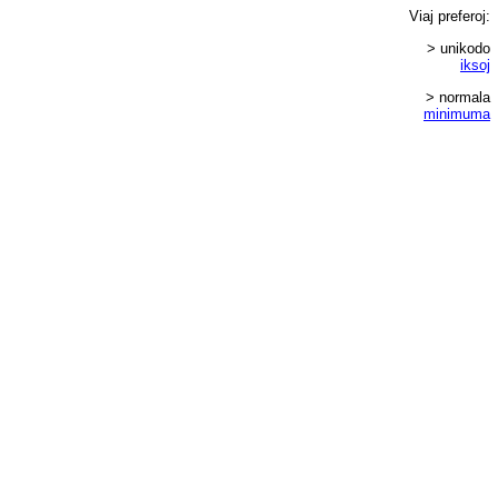
Viaj
preferoj
:
> unikodo
iksoj
> normala
minimuma