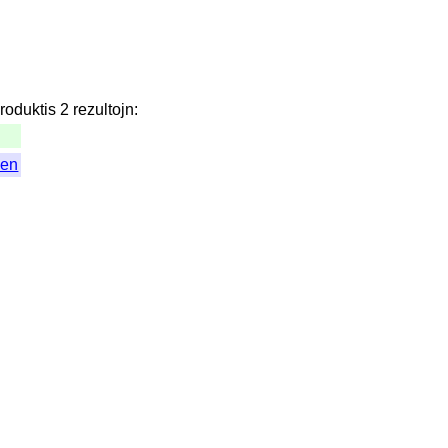
roduktis
2
rezultojn
:
oen