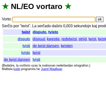
★
NL
/
EO
vortaro
★
Vorto
:
Serĉis
por
"
twist".
La
serĉado
daŭris
0,003
sekundojn
kaj
prod
twist
disputo
,
tvisto
disputo
dispuut
,
kwestie
,
redetwist
,
strijd
,
twist
,
twis
tvisti
de twist dansen
,
twisten
tvisto
twist
de twist dansen
tvisti
(
Bedaŭre
,
la
vortlisto
uzas
la
malnovan
nederlandan
ortografion
.)
Malbela
kodo
programita
far
Juerd Waalboer
.