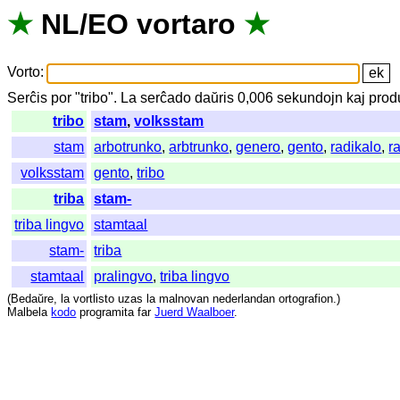
★
NL
/
EO
vortaro
★
Vorto
:
Serĉis
por
"
tribo".
La
serĉado
daŭris
0,006
sekundojn
kaj
prod
tribo
stam
,
volksstam
stam
arbotrunko
,
arbtrunko
,
genero
,
gento
,
radikalo
,
r
volksstam
gento
,
tribo
triba
stam-
triba lingvo
stamtaal
stam-
triba
stamtaal
pralingvo
,
triba lingvo
(
Bedaŭre
,
la
vortlisto
uzas
la
malnovan
nederlandan
ortografion
.)
Malbela
kodo
programita
far
Juerd Waalboer
.