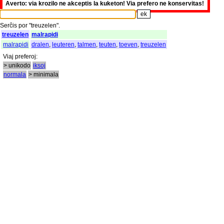
Averto: via krozilo ne akceptis la kuketon! Via prefero ne konservitas!
Serĉis
por
"
treuzelen".
treuzelen
malrapidi
malrapidi
dralen
,
leuteren
,
talmen
,
teuten
,
toeven
,
treuzelen
Viaj
preferoj
:
> unikodo
iksoj
normala
> minimala