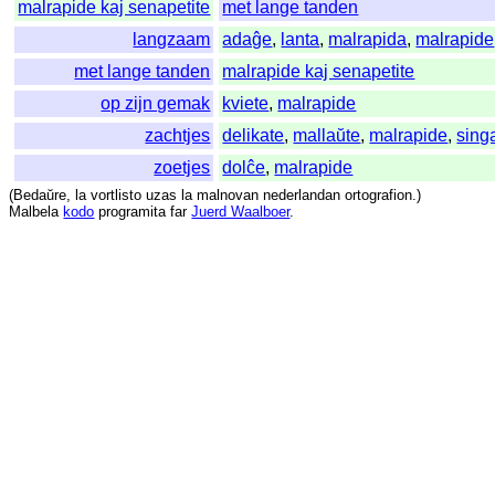
malrapide kaj senapetite
met lange tanden
langzaam
adaĝe
,
lanta
,
malrapida
,
malrapide
met lange tanden
malrapide kaj senapetite
op zijn gemak
kviete
,
malrapide
zachtjes
delikate
,
mallaŭte
,
malrapide
,
sing
zoetjes
dolĉe
,
malrapide
(
Bedaŭre
,
la
vortlisto
uzas
la
malnovan
nederlandan
ortografion
.)
Malbela
kodo
programita
far
Juerd Waalboer
.