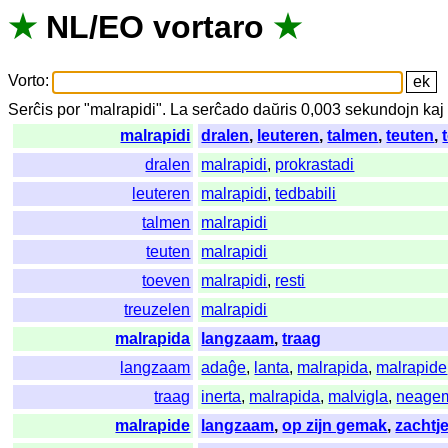
★
NL
/
EO
vortaro
★
Vorto
:
Serĉis
por
"
malrapidi".
La
serĉado
daŭris
0,003
sekundojn
kaj
malrapidi
dralen
,
leuteren
,
talmen
,
teuten
,
dralen
malrapidi
,
prokrastadi
leuteren
malrapidi
,
tedbabili
talmen
malrapidi
teuten
malrapidi
toeven
malrapidi
,
resti
treuzelen
malrapidi
malrapida
langzaam
,
traag
langzaam
adaĝe
,
lanta
,
malrapida
,
malrapide
traag
inerta
,
malrapida
,
malvigla
,
neage
malrapide
langzaam
,
op zijn gemak
,
zachtj