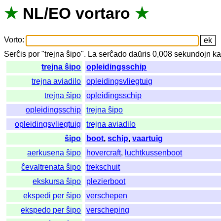
★
NL
/
EO
vortaro
★
Vorto
:
Serĉis
por
"
trejna ŝipo".
La
serĉado
daŭris
0,008
sekundojn
ka
trejna ŝipo
opleidingsschip
trejna aviadilo
opleidingsvliegtuig
trejna ŝipo
opleidingsschip
opleidingsschip
trejna ŝipo
opleidingsvliegtuig
trejna aviadilo
ŝipo
boot
,
schip
,
vaartuig
aerkusena ŝipo
hovercraft
,
luchtkussenboot
ĉevaltrenata ŝipo
trekschuit
ekskursa ŝipo
plezierboot
ekspedi per ŝipo
verschepen
ekspedo per ŝipo
verscheping