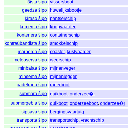
fiŝista ŝipo
vissersboot
geedza ŝipo
huwelijksbootje
kiraso ŝipo
pantserschip
komerca ŝipo
koopvaarder
kontenera ŝipo
containerschip
kontraŭbandista ŝipo
smokkelschip
marborda ŝipo
coaster
,
kustvaarder
meteoserva ŝipo
weerschip
minbalaa ŝipo
mijnenveger
minsema ŝipo
mijnenlegger
padelrada ŝipo
raderboot
submara ŝipo
duikboot
,
onderzee�r
submergebla ŝipo
duikboot
,
onderzeeboot
,
onderzee�r
ŝipsava ŝipo
bergingsvaartuig
transporta ŝipo
transportschip
,
vrachtschip