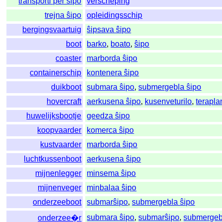
transporti per ŝipo
verscheping
trejna ŝipo
opleidingsschip
bergingsvaartuig
ŝipsava ŝipo
boot
barko
,
boato
,
ŝipo
coaster
marborda ŝipo
containerschip
kontenera ŝipo
duikboot
submara ŝipo
,
submergebla ŝipo
hovercraft
aerkusena ŝipo
,
kusenveturilo
,
terapla
huwelijksbootje
geedza ŝipo
koopvaarder
komerca ŝipo
kustvaarder
marborda ŝipo
luchtkussenboot
aerkusena ŝipo
mijnenlegger
minsema ŝipo
mijnenveger
minbalaa ŝipo
onderzeeboot
submarŝipo
,
submergebla ŝipo
submara ŝipo
,
submarŝipo
,
submergeb
onderzee�r