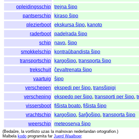
opleidingsschip
trejna ŝipo
pantserschip
kiraso ŝipo
plezierboot
ekskursa ŝipo
,
kanoto
raderboot
padelrada ŝipo
schip
navo
,
ŝipo
smokkelschip
kontraŭbandista ŝipo
transportschip
kargoŝipo
,
transporta ŝipo
trekschuit
ĉevaltrenata ŝipo
vaartuig
ŝipo
verschepen
ekspedi per ŝipo
,
transŝipigi
verscheping
ekspedo per ŝipo
,
transporti per ŝipo
,
t
vissersboot
fiŝista boato
,
fiŝista ŝipo
vrachtschip
kargoŝipo
,
ŝarĝoŝipo
,
transporta ŝipo
weerschip
meteoserva ŝipo
(
Bedaŭre
,
la
vortlisto
uzas
la
malnovan
nederlandan
ortografion
.)
Malbela
kodo
programita
far
Juerd Waalboer
.