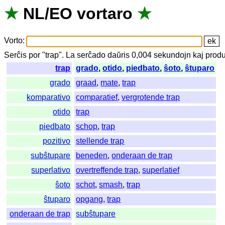
★
NL
/
EO
vortaro
★
Vorto
:
Serĉis
por
"
trap".
La
serĉado
daŭris
0,004
sekundojn
kaj
produ
trap
grado
,
otido
,
piedbato
,
ŝoto
,
ŝtuparo
grado
graad
,
mate
,
trap
komparativo
comparatief
,
vergrotende trap
otido
trap
piedbato
schop
,
trap
pozitivo
stellende trap
subŝtupare
beneden
,
onderaan de trap
superlativo
overtreffende trap
,
superlatief
ŝoto
schot
,
smash
,
trap
ŝtuparo
opgang
,
trap
onderaan de trap
subŝtupare