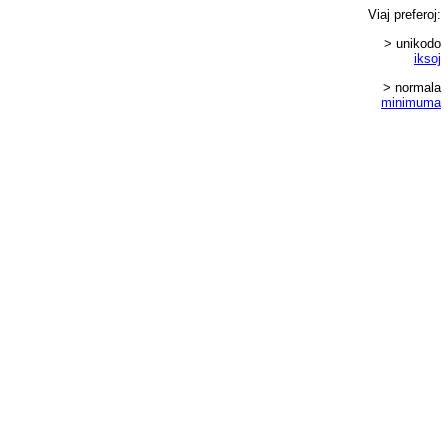
Viaj
preferoj
:
> unikodo
iksoj
> normala
minimuma