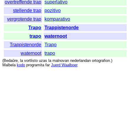
overtreffende trap
superlativo
stellende trap
pozitivo
vergrotende trap
komparativo
Trapo
Trappistenorde
trapo
waternoot
Trappistenorde
Trapo
waternoot
trapo
(
Bedaŭre
,
la
vortlisto
uzas
la
malnovan
nederlandan
ortografion
.)
Malbela
kodo
programita
far
Juerd Waalboer
.